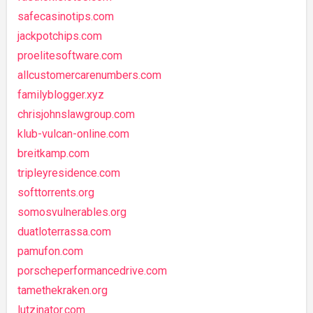
safecasinotips.com
jackpotchips.com
proelitesoftware.com
allcustomercarenumbers.com
familyblogger.xyz
chrisjohnslawgroup.com
klub-vulcan-online.com
breitkamp.com
tripleyresidence.com
softtorrents.org
somosvulnerables.org
duatloterrassa.com
pamufon.com
porscheperformancedrive.com
tamethekraken.org
lutzinator.com