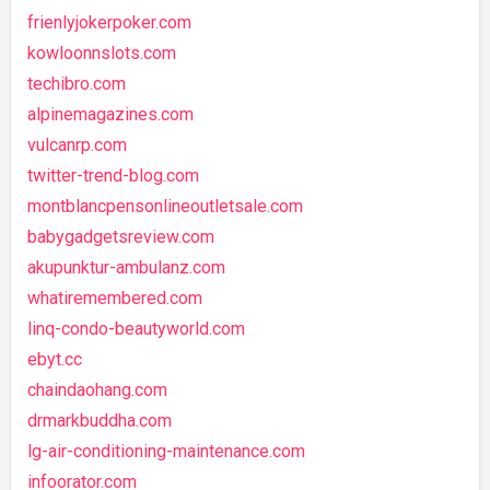
frienlyjokerpoker.com
kowloonnslots.com
techibro.com
alpinemagazines.com
vulcanrp.com
twitter-trend-blog.com
montblancpensonlineoutletsale.com
babygadgetsreview.com
akupunktur-ambulanz.com
whatiremembered.com
linq-condo-beautyworld.com
ebyt.cc
chaindaohang.com
drmarkbuddha.com
lg-air-conditioning-maintenance.com
infoorator.com