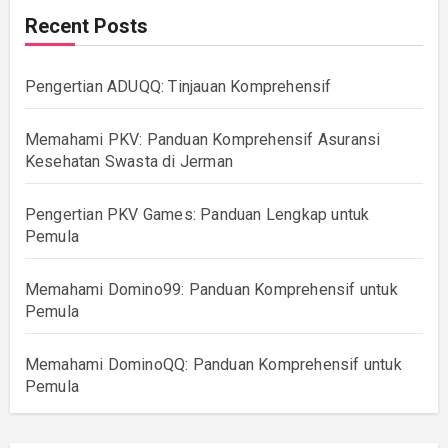
Recent Posts
Pengertian ADUQQ: Tinjauan Komprehensif
Memahami PKV: Panduan Komprehensif Asuransi
Kesehatan Swasta di Jerman
Pengertian PKV Games: Panduan Lengkap untuk
Pemula
Memahami Domino99: Panduan Komprehensif untuk
Pemula
Memahami DominoQQ: Panduan Komprehensif untuk
Pemula