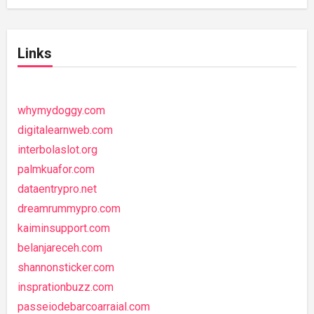
Links
whymydoggy.com
digitalearnweb.com
interbolaslot.org
palmkuafor.com
dataentrypro.net
dreamrummypro.com
kaiminsupport.com
belanjareceh.com
shannonsticker.com
insprationbuzz.com
passeiodebarcoarraial.com