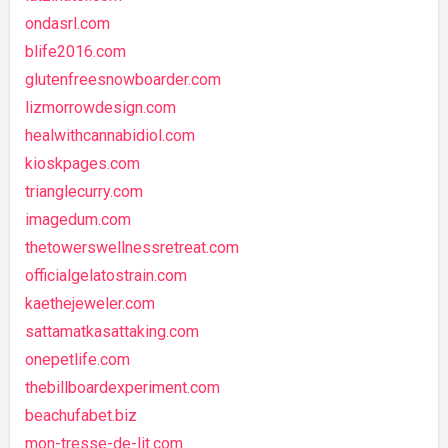
ondasrl.com
blife2016.com
glutenfreesnowboarder.com
lizmorrowdesign.com
healwithcannabidiol.com
kioskpages.com
trianglecurry.com
imagedum.com
thetowerswellnessretreat.com
officialgelatostrain.com
kaethejeweler.com
sattamatkasattaking.com
onepetlife.com
thebillboardexperiment.com
beachufabet.biz
mon-tresse-de-lit.com