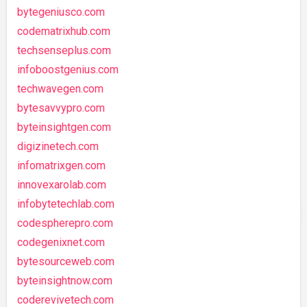
bytegeniusco.com
codematrixhub.com
techsenseplus.com
infoboostgenius.com
techwavegen.com
bytesavvypro.com
byteinsightgen.com
digizinetech.com
infomatrixgen.com
innovexarolab.com
infobytetechlab.com
codespherepro.com
codegenixnet.com
bytesourceweb.com
byteinsightnow.com
coderevivetech.com