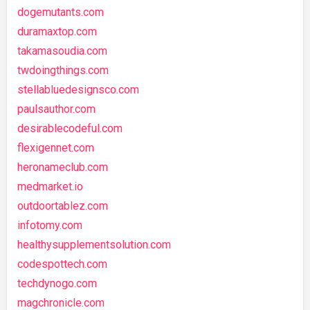
dogemutants.com
duramaxtop.com
takamasoudia.com
twdoingthings.com
stellabluedesignsco.com
paulsauthor.com
desirablecodeful.com
flexigennet.com
heronameclub.com
medmarket.io
outdoortablez.com
infotomy.com
healthysupplementsolution.com
codespottech.com
techdynogo.com
magchronicle.com