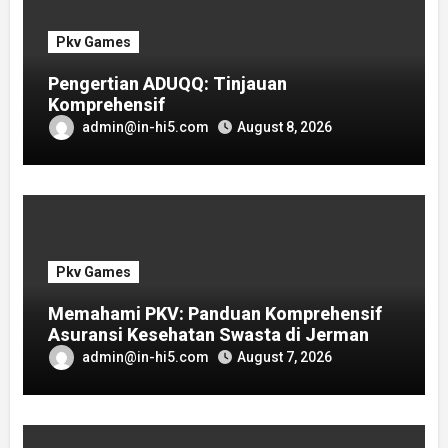
Pkv Games
Pengertian ADUQQ: Tinjauan
Komprehensif
admin@in-hi5.com
August 8, 2026
Pkv Games
Memahami PKV: Panduan Komprehensif
Asuransi Kesehatan Swasta di Jerman
admin@in-hi5.com
August 7, 2026