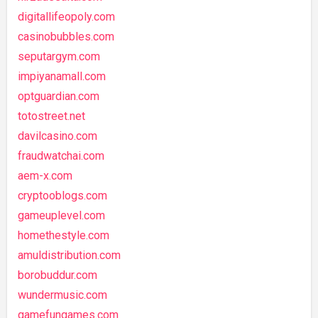
digitallifeopoly.com
casinobubbles.com
seputargym.com
impiyanamall.com
optguardian.com
totostreet.net
davilcasino.com
fraudwatchai.com
aem-x.com
cryptooblogs.com
gameuplevel.com
homethestyle.com
amuldistribution.com
borobuddur.com
wundermusic.com
gamefungames.com