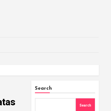
Search
atas
Search