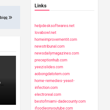
Links
obiqq
helpdesksoftwares.net
lovabowl.net
homeimprovementit.com
newstribunal.com
newsdailymagazines.com
preceptionhub.com
yeezislides.com
aobongdatotem.com
home-remedies-yeast-
f
infection.com
electroreal.com
bestofmiami-dadecounty.com
ifoodieonyoutube.com