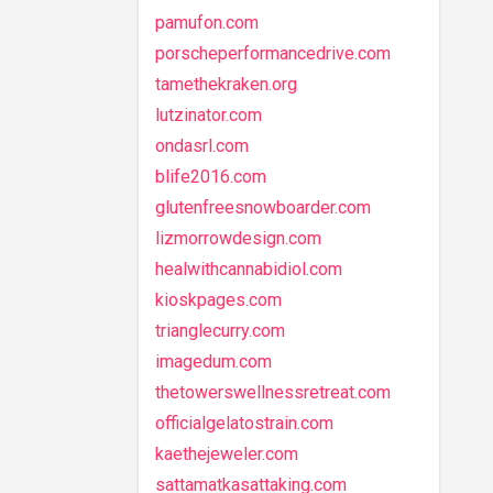
pamufon.com
porscheperformancedrive.com
tamethekraken.org
lutzinator.com
ondasrl.com
blife2016.com
glutenfreesnowboarder.com
lizmorrowdesign.com
healwithcannabidiol.com
kioskpages.com
trianglecurry.com
imagedum.com
thetowerswellnessretreat.com
officialgelatostrain.com
kaethejeweler.com
sattamatkasattaking.com