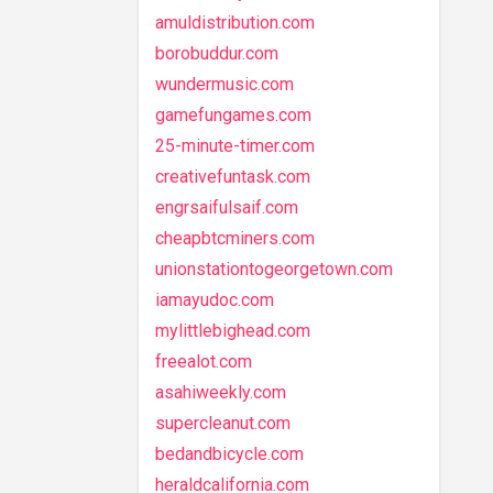
amuldistribution.com
borobuddur.com
wundermusic.com
gamefungames.com
25-minute-timer.com
creativefuntask.com
engrsaifulsaif.com
cheapbtcminers.com
unionstationtogeorgetown.com
iamayudoc.com
mylittlebighead.com
freealot.com
asahiweekly.com
supercleanut.com
bedandbicycle.com
heraldcalifornia.com