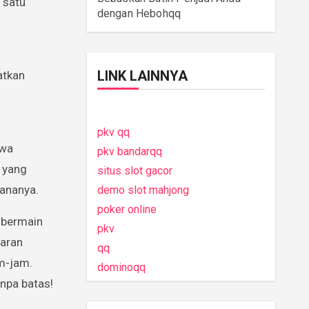
 satu
dengan Hebohqq
LINK LAINNYA
atkan
pkv qq
hwa
pkv bandarqq
 yang
situs slot gacor
ananya.
demo slot mahjong
poker online
 bermain
pkv
aran
qq
m-jam.
dominoqq
npa batas!