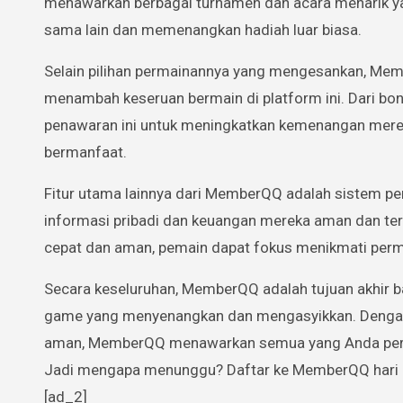
menawarkan berbagai turnamen dan acara menarik y
sama lain dan memenangkan hadiah luar biasa.
Selain pilihan permainannya yang mengesankan, M
menambah keseruan bermain di platform ini. Dari b
penawaran ini untuk meningkatkan kemenangan mere
bermanfaat.
Fitur utama lainnya dari MemberQQ adalah sistem p
informasi pribadi dan keuangan mereka aman dan ter
cepat dan aman, pemain dapat fokus menikmati perm
Secara keseluruhan, MemberQQ adalah tujuan akhir 
game yang menyenangkan dan mengasyikkan. Dengan
aman, MemberQQ menawarkan semua yang Anda perlu
Jadi mengapa menunggu? Daftar ke MemberQQ hari i
[ad_2]