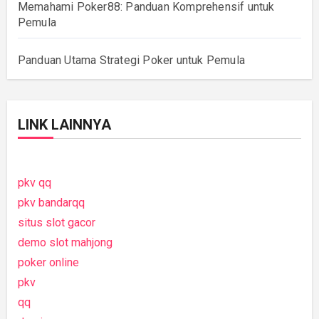
Memahami Poker88: Panduan Komprehensif untuk
Pemula
Panduan Utama Strategi Poker untuk Pemula
LINK LAINNYA
pkv qq
pkv bandarqq
situs slot gacor
demo slot mahjong
poker online
pkv
qq