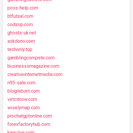
pcos-help.com
btfutsal.com
codirop.com
ghosts-uk.net
askdono.com
techonly.top
gamblingcompete.com
businesssmagazine.com
creativeinternetmedia.com
n95-sale.com
blogreborn.com
virtcitnow.com
wiselymap.com
prochatgptonline.com
forexfactoryhub.com
kaja-live.com