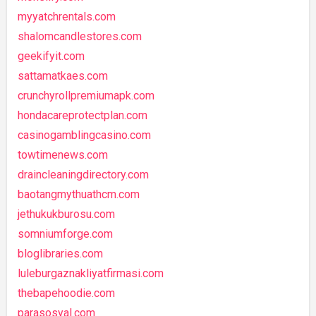
myyatchrentals.com
shalomcandlestores.com
geekifyit.com
sattamatkaes.com
crunchyrollpremiumapk.com
hondacareprotectplan.com
casinogamblingcasino.com
towtimenews.com
draincleaningdirectory.com
baotangmythuathcm.com
jethukukburosu.com
somniumforge.com
bloglibraries.com
luleburgaznakliyatfirmasi.com
thebapehoodie.com
parasosyal.com