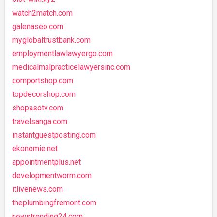
watch2match.com
galenaseo.com
myglobaltrustbank.com
employmentlawlawyergo.com
medicalmalpracticelawyersinc.com
comportshop.com
topdecorshop.com
shopasotv.com
travelsanga.com
instantguestposting.com
ekonomie.net
appointmentplus.net
developmentworm.com
itlivenews.com
theplumbingfremont.com
newstrending24.com