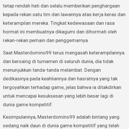
tetap rendah hati dan selalu memberikan penghargaan
kepada rekan satu tim dan lawannya atas kerja keras dan
keterampilan mereka. Tingkat kedewasaan dan rasa
hormat ini membuatnya dikagumi dan dihormati oleh
rekan-rekan pemain dan penggemarnya.
Saat Masterdomino99 terus mengasah keterampilannya
dan bersaing di turnamen di seluruh dunia, dia tidak
menunjukkan tanda-tanda melambat. Dengan
dedikasinya pada keahliannya dan hasratnya yang tak
tergoyahkan terhadap game, jelas bahwa ia ditakdirkan
untuk mencapai kesuksesan yang lebih besar lagi di
dunia game kompetitif.
Kesimpulannya, Masterdomino99 adalah bintang yang
sedang naik daun di dunia game kompetitif yang telah