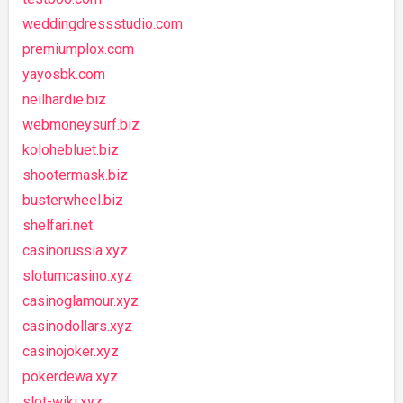
weddingdressstudio.com
premiumplox.com
yayosbk.com
neilhardie.biz
webmoneysurf.biz
kolohebluet.biz
shootermask.biz
busterwheel.biz
shelfari.net
casinorussia.xyz
slotumcasino.xyz
casinoglamour.xyz
casinodollars.xyz
casinojoker.xyz
pokerdewa.xyz
slot-wiki.xyz