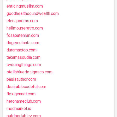
enticingmuslim.com
goodhealthsoundwealth.com
elenapoems.com
hellmouseretro.com
fcsabatehran.com
dogemutants.com
duramaxtop.com
takamasoudia.com
twdoingthings.com
stellabluedesignsco.com
paulsauthor.com
desirablecodeful.com
flexigennet.com
heronameclub.com
medmarket.io
outdoortablez.com