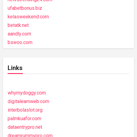
ufabetbonus.biz
kelasweekend.com
betatk.net
aandly.com
bswoo.com
Links
whymydoggy.com
digitalearnweb.com
interbolaslot.org
palmkuafor.com
dataentrypro.net
dreamrummypro.com