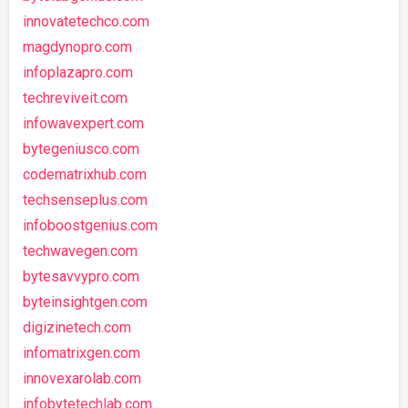
innovatetechco.com
magdynopro.com
infoplazapro.com
techreviveit.com
infowavexpert.com
bytegeniusco.com
codematrixhub.com
techsenseplus.com
infoboostgenius.com
techwavegen.com
bytesavvypro.com
byteinsightgen.com
digizinetech.com
infomatrixgen.com
innovexarolab.com
infobytetechlab.com