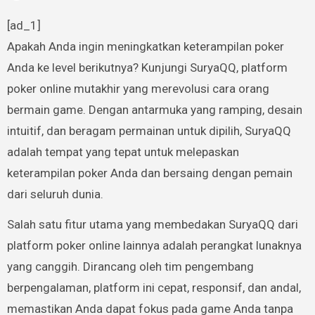
[ad_1]
Apakah Anda ingin meningkatkan keterampilan poker
Anda ke level berikutnya? Kunjungi SuryaQQ, platform
poker online mutakhir yang merevolusi cara orang
bermain game. Dengan antarmuka yang ramping, desain
intuitif, dan beragam permainan untuk dipilih, SuryaQQ
adalah tempat yang tepat untuk melepaskan
keterampilan poker Anda dan bersaing dengan pemain
dari seluruh dunia.
Salah satu fitur utama yang membedakan SuryaQQ dari
platform poker online lainnya adalah perangkat lunaknya
yang canggih. Dirancang oleh tim pengembang
berpengalaman, platform ini cepat, responsif, dan andal,
memastikan Anda dapat fokus pada game Anda tanpa