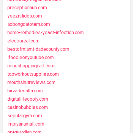
preceptionhub.com
yeezislides.com
aobongdatotem.com
home-remedies-yeast-infection.com
electroreal.com
bestofmiami-dadecounty.com
ifoodieonyoutube.com
mineshoppingcart.com
topworkoutsupplies.com
mouthshutreviews.com
hirzadesalta.com
digitallifeopoly.com
casinobubbles.com
seputargym.com
impiyanamall.com
optguardian.com