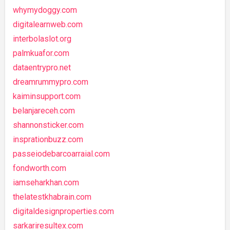
whymydoggy.com
digitalearnweb.com
interbolaslot.org
palmkuafor.com
dataentrypro.net
dreamrummypro.com
kaiminsupport.com
belanjareceh.com
shannonsticker.com
insprationbuzz.com
passeiodebarcoarraial.com
fondworth.com
iamseharkhan.com
thelatestkhabrain.com
digitaldesignproperties.com
sarkariresultex.com