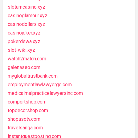
slotumcasino.xyz
casinoglamour.xyz
casinodollars.xyz
casinojoker.xyz
pokerdewa.xyz
slot-wiki.xyz
watch2match.com
galenaseo.com
myglobaltrustbank.com
employmentlawlawyergo.com
medicalmalpracticelawyersinc.com
comportshop.com
topdecorshop.com
shopasotv.com
travelsanga.com
instantguestposting.com