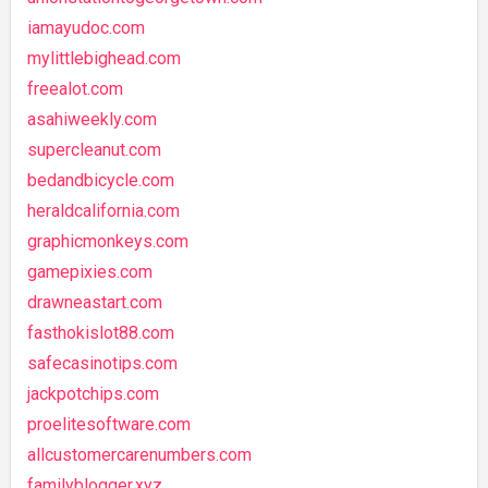
iamayudoc.com
mylittlebighead.com
freealot.com
asahiweekly.com
supercleanut.com
bedandbicycle.com
heraldcalifornia.com
graphicmonkeys.com
gamepixies.com
drawneastart.com
fasthokislot88.com
safecasinotips.com
jackpotchips.com
proelitesoftware.com
allcustomercarenumbers.com
familyblogger.xyz