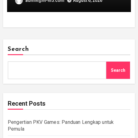
admin@in-hi5.com
August 6, 2026
Search
Search
Recent Posts
Pengertian PKV Games: Panduan Lengkap untuk
Pemula