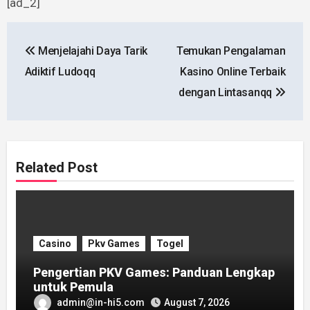
[ad_2]
Post
Menjelajahi Daya Tarik
Temukan Pengalaman
navigation
Adiktif Ludoqq
Kasino Online Terbaik
dengan Lintasanqq
Related Post
Casino
Pkv Games
Togel
Pengertian PKV Games: Panduan Lengkap
untuk Pemula
admin@in-hi5.com
August 7, 2026