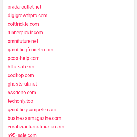
prada-outlet.net
digigrowthpro.com
colttrickle.com
runnerpickfr.com
omnifuture.net
gamblingfunnels.com
pcos-help.com
btfutsal.com
codirop.com
ghosts-uk.net
askdono.com
techonly.top
gamblingcompete.com
businesssmagazine.com
creativeinternetmedia.com
n95-sale.com