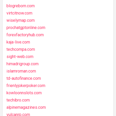
blogreborn.com
virtcitnow.com
wiselymap.com
prochatgptonline.com
forexfactoryhub.com
kaja-live.com
techcompa.com
sight-web.com
himadrigroup.com
islamroman.com
td-autofinance.com
frienlyjokerpoker.com
kowloonnslots.com
techibro.com
alpinemagazines.com
vulcanrp.com