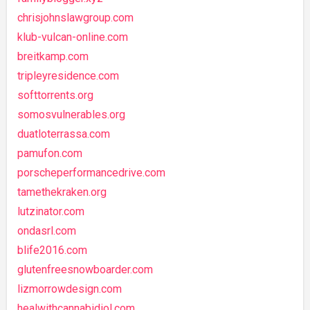
chrisjohnslawgroup.com
klub-vulcan-online.com
breitkamp.com
tripleyresidence.com
softtorrents.org
somosvulnerables.org
duatloterrassa.com
pamufon.com
porscheperformancedrive.com
tamethekraken.org
lutzinator.com
ondasrl.com
blife2016.com
glutenfreesnowboarder.com
lizmorrowdesign.com
healwithcannabidiol.com