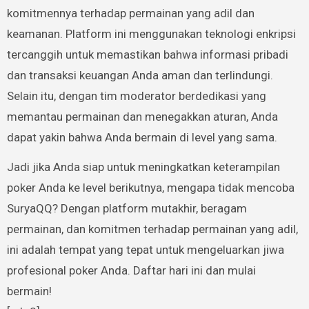
komitmennya terhadap permainan yang adil dan
keamanan. Platform ini menggunakan teknologi enkripsi
tercanggih untuk memastikan bahwa informasi pribadi
dan transaksi keuangan Anda aman dan terlindungi.
Selain itu, dengan tim moderator berdedikasi yang
memantau permainan dan menegakkan aturan, Anda
dapat yakin bahwa Anda bermain di level yang sama.
Jadi jika Anda siap untuk meningkatkan keterampilan
poker Anda ke level berikutnya, mengapa tidak mencoba
SuryaQQ? Dengan platform mutakhir, beragam
permainan, dan komitmen terhadap permainan yang adil,
ini adalah tempat yang tepat untuk mengeluarkan jiwa
profesional poker Anda. Daftar hari ini dan mulai
bermain!