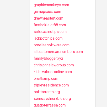
graphicmonkeys.com
gamepixies.com
drawneastart.com
fasthokislot88.com
safecasinotips.com
jackpotchips.com
proelitesoftware.com
allcustomercarenumbers.com
familyblogger.xyz
chrisjohnslawgroup.com
klub-vulcan-online.com
breitkamp.com
tripleyresidence.com
softtorrents.org
somosvulnerables.org
duatloterrassa.com