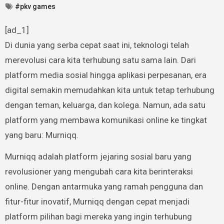
#pkv games
[ad_1]
Di dunia yang serba cepat saat ini, teknologi telah
merevolusi cara kita terhubung satu sama lain. Dari
platform media sosial hingga aplikasi perpesanan, era
digital semakin memudahkan kita untuk tetap terhubung
dengan teman, keluarga, dan kolega. Namun, ada satu
platform yang membawa komunikasi online ke tingkat
yang baru: Murniqq.
Murniqq adalah platform jejaring sosial baru yang
revolusioner yang mengubah cara kita berinteraksi
online. Dengan antarmuka yang ramah pengguna dan
fitur-fitur inovatif, Murniqq dengan cepat menjadi
platform pilihan bagi mereka yang ingin terhubung