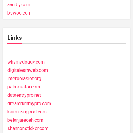
aandly.com
bswoo.com
Links
whymydoggy.com
digitalearnweb.com
interbolaslot.org
palmkuafor.com
dataentrypro.net
dreamrummypro.com
kaiminsupport.com
belanjareceh.com
shannonsticker.com