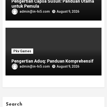
Pengertian Capsa Susun: Panduan Utama
untuk Pemula
admin@in-hi5.com
August 9, 2026
Pkv Games
Pengertian Aduq: Panduan Komprehensif
admin@in-hi5.com
August 9, 2026
Search