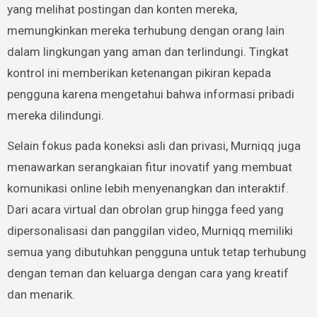
yang melihat postingan dan konten mereka,
memungkinkan mereka terhubung dengan orang lain
dalam lingkungan yang aman dan terlindungi. Tingkat
kontrol ini memberikan ketenangan pikiran kepada
pengguna karena mengetahui bahwa informasi pribadi
mereka dilindungi.
Selain fokus pada koneksi asli dan privasi, Murniqq juga
menawarkan serangkaian fitur inovatif yang membuat
komunikasi online lebih menyenangkan dan interaktif.
Dari acara virtual dan obrolan grup hingga feed yang
dipersonalisasi dan panggilan video, Murniqq memiliki
semua yang dibutuhkan pengguna untuk tetap terhubung
dengan teman dan keluarga dengan cara yang kreatif
dan menarik.