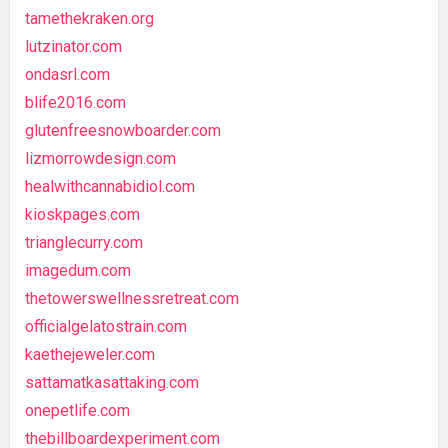
tamethekraken.org
lutzinator.com
ondasrl.com
blife2016.com
glutenfreesnowboarder.com
lizmorrowdesign.com
healwithcannabidiol.com
kioskpages.com
trianglecurry.com
imagedum.com
thetowerswellnessretreat.com
officialgelatostrain.com
kaethejeweler.com
sattamatkasattaking.com
onepetlife.com
thebillboardexperiment.com