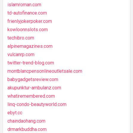
islamroman.com
td-autofinance.com
frienlyjokerpoker.com
kowloonnslots.com
techibro.com
alpinemagazines.com
vulcanrp.com
twitter-trend-blog.com
montblancpensonlineoutletsale.com
babygadgetsreview.com
akupunktur-ambulanz.com
whatiremembered.com
linq-condo-beautyworld.com
ebyt.cc
chaindaohang.com
drmarkbuddha.com