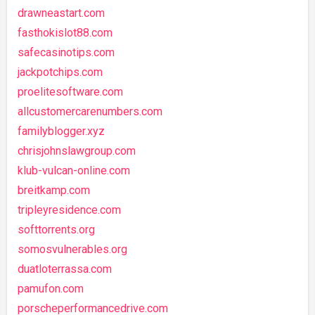
drawneastart.com
fasthokislot88.com
safecasinotips.com
jackpotchips.com
proelitesoftware.com
allcustomercarenumbers.com
familyblogger.xyz
chrisjohnslawgroup.com
klub-vulcan-online.com
breitkamp.com
tripleyresidence.com
softtorrents.org
somosvulnerables.org
duatloterrassa.com
pamufon.com
porscheperformancedrive.com