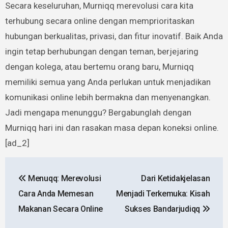
Secara keseluruhan, Murniqq merevolusi cara kita
terhubung secara online dengan memprioritaskan
hubungan berkualitas, privasi, dan fitur inovatif. Baik Anda
ingin tetap berhubungan dengan teman, berjejaring
dengan kolega, atau bertemu orang baru, Murniqq
memiliki semua yang Anda perlukan untuk menjadikan
komunikasi online lebih bermakna dan menyenangkan.
Jadi mengapa menunggu? Bergabunglah dengan
Murniqq hari ini dan rasakan masa depan koneksi online.
[ad_2]
Post
Menuqq: Merevolusi
Dari Ketidakjelasan
navigation
Cara Anda Memesan
Menjadi Terkemuka: Kisah
Makanan Secara Online
Sukses Bandarjudiqq